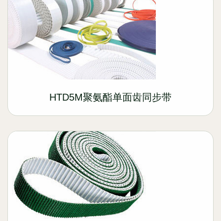
HTD5M聚氨酯单面齿同步带