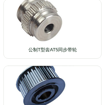
公制T型齿AT5同步带轮