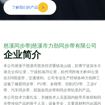
了解我们的产品
慈溪同步带|慈溪市力劲同步带有限公司
企业简介
本公司座落于慈溪市慈东经济重镇龙山镇，距离宁波深水大
港北仑40公里，宁波机场35公里，杭州湾跨海大桥40公里
在329国道旁，交通便利。公司专业生产经销各种力劲牌工
业氯丁橡胶同步带、PU带、多楔带、切割式V带、工业V
带、汽车同步带、双面齿同步带和同步带轮系列产品。
本公司技术力量扎实，关键技术人员是国内较早开发研制同
步带传动产品的骨干人员；设备齐全，主要原材料均从国内