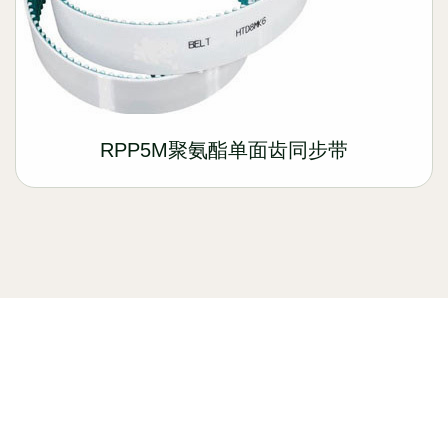
RPP5M聚氨酯单面齿同步带