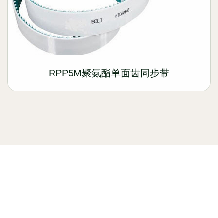
RPP5M聚氨酯单面齿同步带