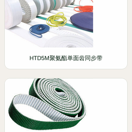
HTD5M聚氨酯单面齿同步带