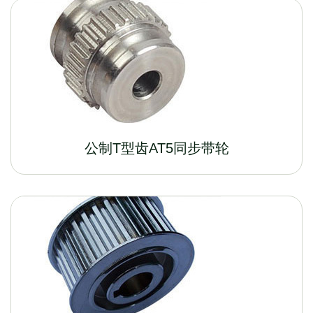
公制T型齿AT5同步带轮