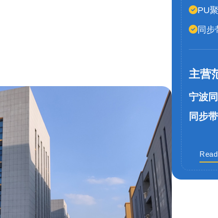
PU
同步
主营
宁波同
同步带
Read