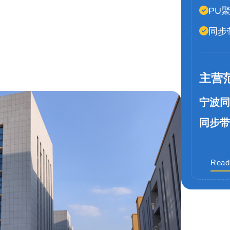
PU
同步
主营
宁波同
同步带
Read