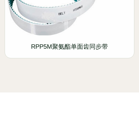
RPP5M聚氨酯单面齿同步带