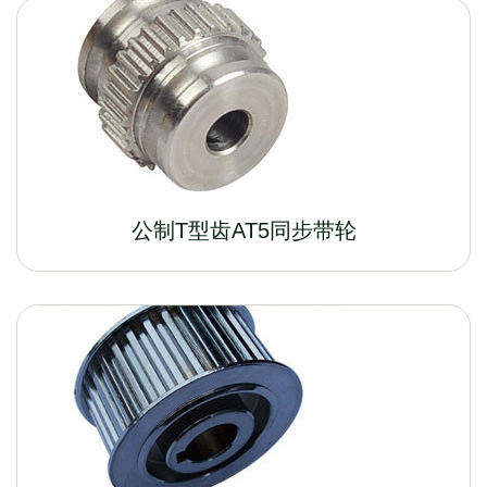
公制T型齿AT5同步带轮