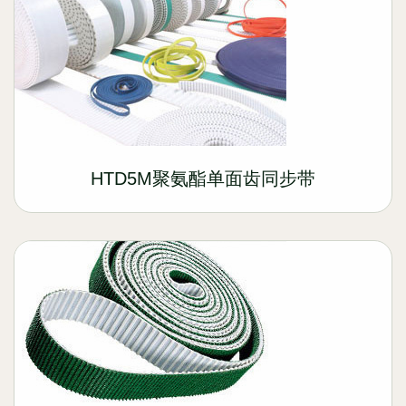
HTD5M聚氨酯单面齿同步带