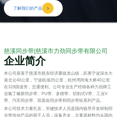
了解我们的产品
慈溪同步带|慈溪市力劲同步带有限公司
企业简介
本公司座落于慈溪市慈东经济重镇龙山镇，距离宁波深水大
港北仑40公里，宁波机场35公里，杭州湾跨海大桥40公里
在329国道旁，交通便利。公司专业生产经销各种力劲牌工
业氯丁橡胶同步带、PU带、多楔带、切割式V带、工业V
带、汽车同步带、双面齿同步带和同步带轮系列产品。
本公司技术力量扎实，关键技术人员是国内较早开发研制同
步带传动产品的骨干人员；设备齐全，主要原材料均从国内