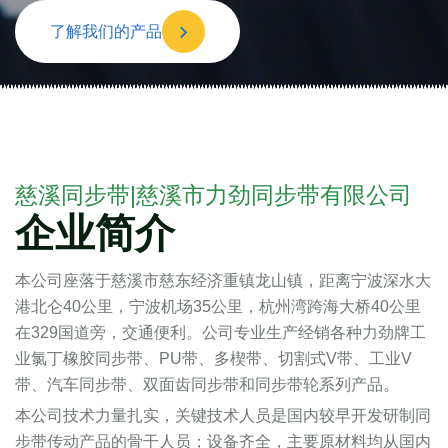
了解我们的产品
慈溪同步带|慈溪市力劲同步带有限公司
企业简介
本公司座落于慈溪市慈东经济重镇龙山镇，距离宁波深水大
港北仑40公里，宁波机场35公里，杭州湾跨海大桥40公里
在329国道旁，交通便利。公司专业生产经销各种力劲牌工
业氯丁橡胶同步带、PU带、多楔带、切割式V带、工业V
带、汽车同步带、双面齿同步带和同步带轮系列产品。
本公司技术力量扎实，关键技术人员是国内较早开发研制同
步带传动产品的骨干人员；设备齐全，主要原材料均从国内