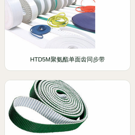
HTD5M聚氨酯单面齿同步带