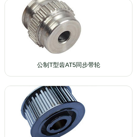
公制T型齿AT5同步带轮