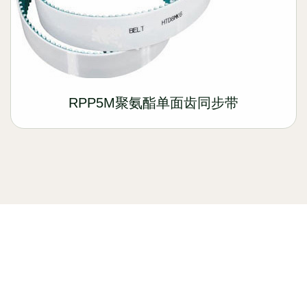
RPP5M聚氨酯单面齿同步带