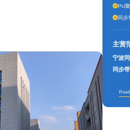
PU
同步
主营
宁波同
同步带
Read