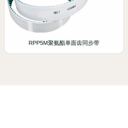
RPP5M聚氨酯单面齿同步带