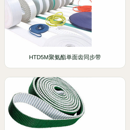
HTD5M聚氨酯单面齿同步带