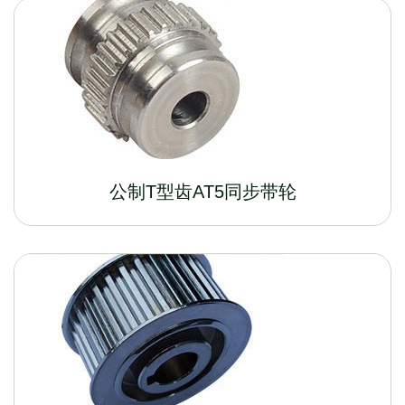
公制T型齿AT5同步带轮