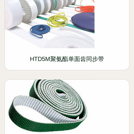
HTD5M聚氨酯单面齿同步带