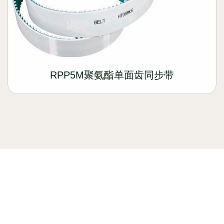
RPP5M聚氨酯单面齿同步带