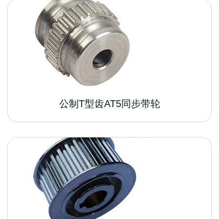
公制T型齿AT5同步带轮