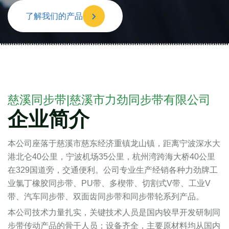
了解我们的产品
慈溪同步带|慈溪市力劲同步带有限公司
企业简介
本公司座落于慈溪市慈东经济重镇龙山镇，距离宁波深水大
港北仑40公里，宁波机场35公里，杭州湾跨海大桥40公里
在329国道旁，交通便利。公司专业生产经销各种力劲牌工
业氯丁橡胶同步带、PU带、多楔带、切割式V带、工业V
带、汽车同步带、双面齿同步带和同步带轮系列产品。
本公司技术力量扎实，关键技术人员是国内较早开发研制同
步带传动产品的骨干人员；设备齐全，主要原材料均从国内