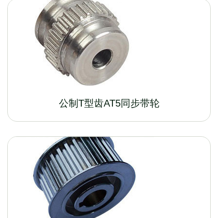
公制T型齿AT5同步带轮