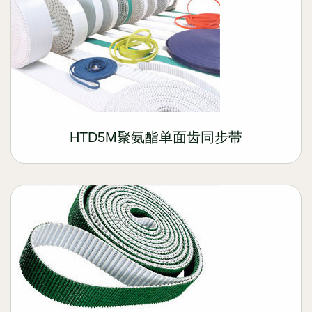
HTD5M聚氨酯单面齿同步带