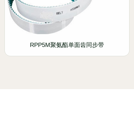
RPP5M聚氨酯单面齿同步带