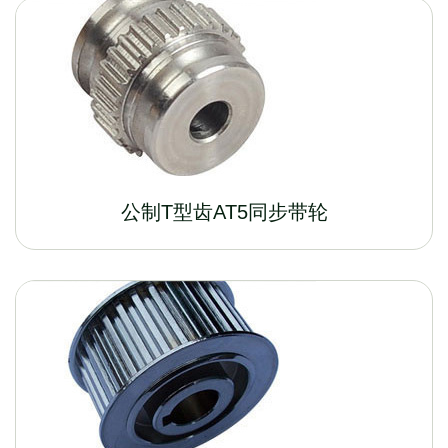
公制T型齿AT5同步带轮