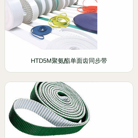
HTD5M聚氨酯单面齿同步带