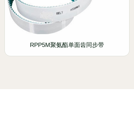
RPP5M聚氨酯单面齿同步带