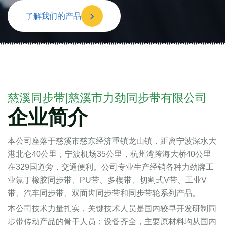
了解我们的产品
慈溪同步带|慈溪市力劲同步带有限公司
企业简介
本公司座落于慈溪市慈东经济重镇龙山镇，距离宁波深水大
港北仑40公里，宁波机场35公里，杭州湾跨海大桥40公里
在329国道旁，交通便利。公司专业生产经销各种力劲牌工
业氯丁橡胶同步带、PU带、多楔带、切割式V带、工业V
带、汽车同步带、双面齿同步带和同步带轮系列产品。
本公司技术力量扎实，关键技术人员是国内较早开发研制同
步带传动产品的骨干人员；设备齐全，主要原材料均从国内