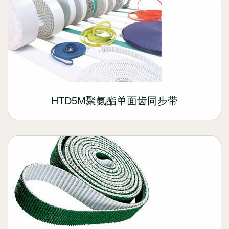
HTD5M聚氨酯单面齿同步带