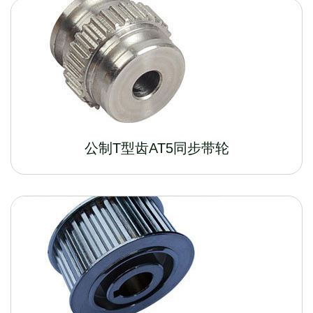
公制T型齿AT5同步带轮