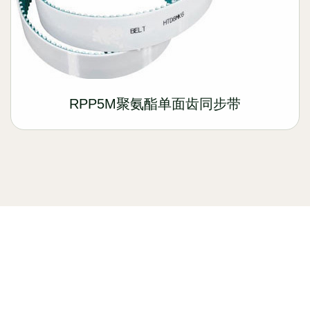
RPP5M聚氨酯单面齿同步带