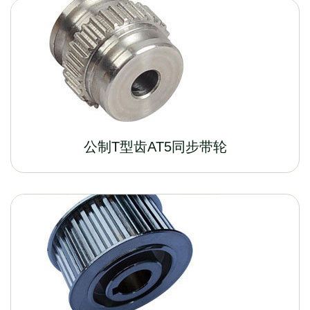
公制T型齿AT5同步带轮