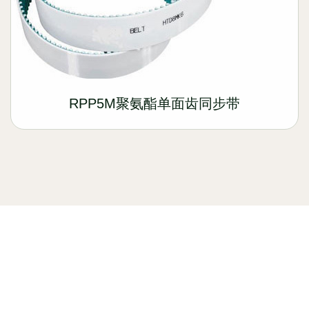
RPP5M聚氨酯单面齿同步带