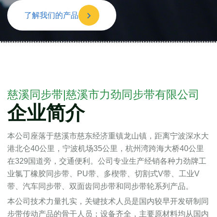
了解我们的产品
慈溪同步带|慈溪市力劲同步带有限公司
企业简介
本公司座落于慈溪市慈东经济重镇龙山镇，距离宁波深水大
港北仑40公里，宁波机场35公里，杭州湾跨海大桥40公里
在329国道旁，交通便利。公司专业生产经销各种力劲牌工
业氯丁橡胶同步带、PU带、多楔带、切割式V带、工业V
带、汽车同步带、双面齿同步带和同步带轮系列产品。
本公司技术力量扎实，关键技术人员是国内较早开发研制同
步带传动产品的骨干人员；设备齐全，主要原材料均从国内