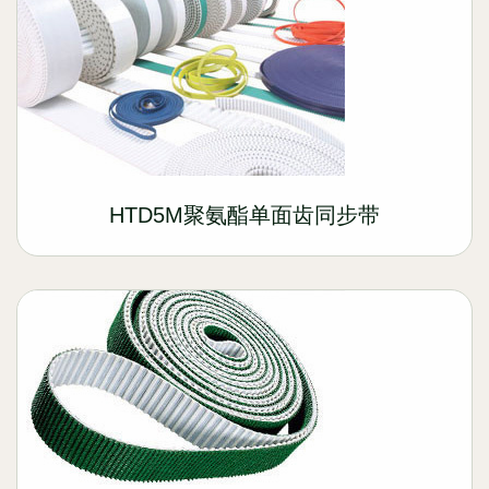
HTD5M聚氨酯单面齿同步带