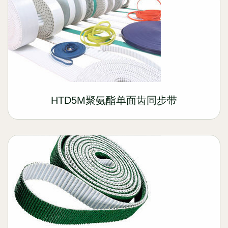
HTD5M聚氨酯单面齿同步带