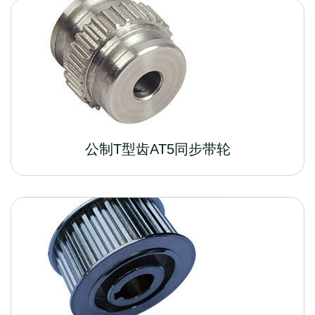
公制T型齿AT5同步带轮