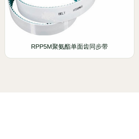
RPP5M聚氨酯单面齿同步带