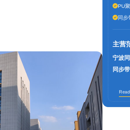
PU
同步
主营
宁波同
同步带
Read