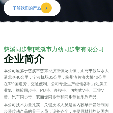
了解我们的产品
慈溪同步带|慈溪市力劲同步带有限公司
企业简介
本公司座落于慈溪市慈东经济重镇龙山镇，距离宁波深水大
港北仑40公里，宁波机场35公里，杭州湾跨海大桥40公里
在329国道旁，交通便利。公司专业生产经销各种力劲牌工
业氯丁橡胶同步带、PU带、多楔带、切割式V带、工业V
带、汽车同步带、双面齿同步带和同步带轮系列产品。
本公司技术力量扎实，关键技术人员是国内较早开发研制同
步带传动产品的骨干人员；设备齐全，主要原材料均从国内