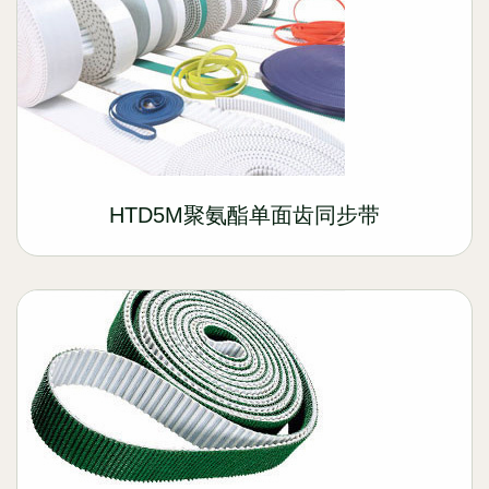
HTD5M聚氨酯单面齿同步带