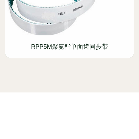
RPP5M聚氨酯单面齿同步带