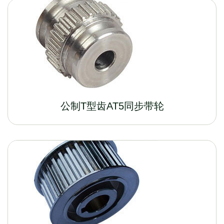
公制T型齿AT5同步带轮