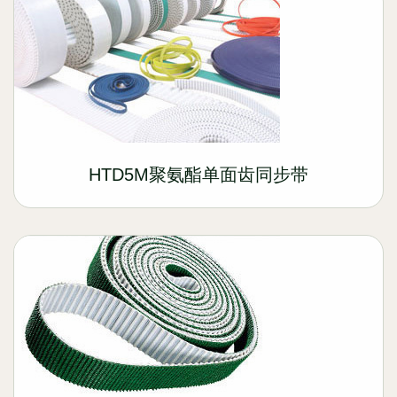
HTD5M聚氨酯单面齿同步带