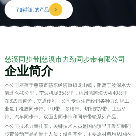
了解我们的产品
慈溪同步带|慈溪市力劲同步带有限公司
企业简介
本公司座落于慈溪市慈东经济重镇龙山镇，距离宁波深水大
港北仑40公里，宁波机场35公里，杭州湾跨海大桥40公里
在329国道旁，交通便利。公司专业生产经销各种力劲牌工
业氯丁橡胶同步带、PU带、多楔带、切割式V带、工业V
带、汽车同步带、双面齿同步带和同步带轮系列产品。
本公司技术力量扎实，关键技术人员是国内较早开发研制同
步带传动产品的骨干人员；设备齐全，主要原材料均从国内