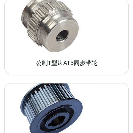
公制T型齿AT5同步带轮