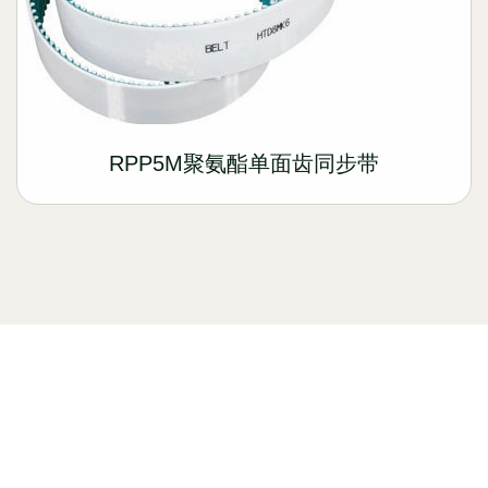
RPP5M聚氨酯单面齿同步带