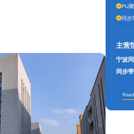
PU
同步
主营
宁波同
同步带
Read